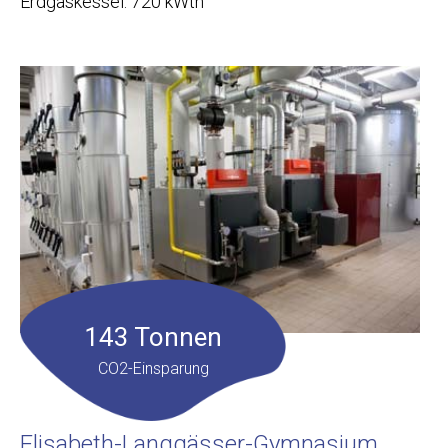
Erdgaskessel: 720 kWth
143 Tonnen
CO2-Einsparung
Elisabeth-Langgässer-Gymnasium