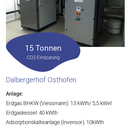
15 Tonnen
CO2-Einsparung
Dalbergerhof Osthofen
Anlage:
Erdgas BHKW (Viessmann): 13 kWth/ 5,5 kWel
Erdgaskessel: 40 kWth
Adsorptionskälteanlage (Invensor): 10kWth