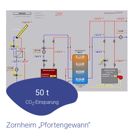
50 t
CO
-Einsparung
2
Zornheim „Pfortengewann“