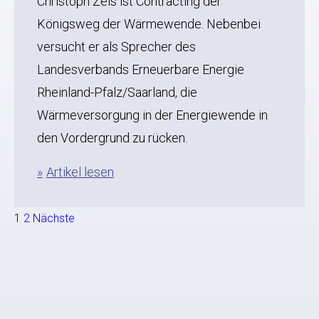
Christoph Zeis ist Contracting der
Königsweg der Wärmewende. Nebenbei
versucht er als Sprecher des
Landesverbands Erneuerbare Energie
Rheinland-Pfalz/Saarland, die
Wärmeversorgung in der Energiewende in
den Vordergrund zu rücken.
Artikel lesen
S
1
2
Nächste
e
i
t
e