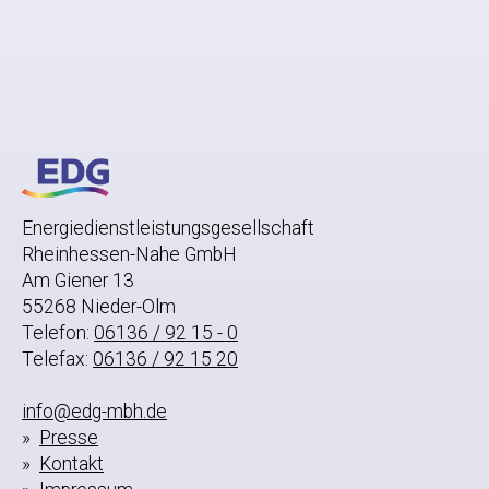
n
n
u
m
m
e
r
Energiedienstleistungsgesellschaft
i
Rheinhessen-Nahe GmbH
e
Am Giener 13
r
55268 Nieder-Olm
u
Telefon:
06136 / 92 15 - 0
Telefax:
06136 / 92 15 20
n
g
info@edg-mbh.de
d
Presse
e
Kontakt